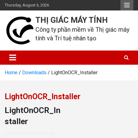
Skip
Thursday, August 6, 2026
to
content
THỊ GIÁC MÁY TÍNH
Công ty phần mềm về Thị giác máy 
tính và Trí tuệ nhân tạo
Home
Downloads
LightOnOCR_Installer
LightOnOCR_Installer
LightOnOCR_In
staller