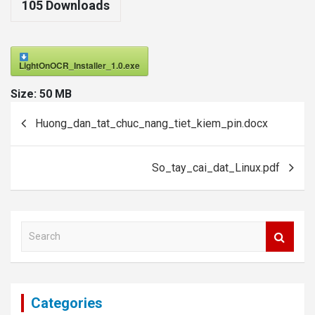
105
Downloads
LightOnOCR_Installer_1.0.exe
Size:
50 MB
Post
Huong_dan_tat_chuc_nang_tiet_kiem_pin.docx
navigation
So_tay_cai_dat_Linux.pdf
S
e
a
r
c
Categories
h